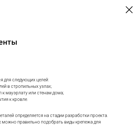
енты
я для следующих целей:
лей в стропильных узлах;
л к мауэрлату или стенам дома;
тия к кровле.
еталей определяется на стадии разработки проекта.
ок можно правильно подобрать виды крепежа для