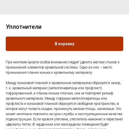
Уплотнители
В корзину
При монтаже кровли особое внимание следует уделить местам стыков и
примыканий элементов кровельной системы. Одно из них – место
примыкания планки конька к кровельному материалу.
Между коньковой планкой и кровельным материалом образуется зазор,
т. к. кровельный материал (металлочерепица или профлист)
гофрированный, а планка конька плоская, она не повторяет рельеф
кровельного материала. Между гофрами металлочерепицы или
профлиста и коньковой планкой образуется свободное пространство, в
которое могут попасть осадки, проникнуть мелкие птицы, насекомые. Это
может негативно повлиять на срок службы и эксплуатационные качества
подконструкции. Если кровля утеплена, утеплитель намокнет и перестанет
«держать» тепло. В чердачном или мансардном помещении будет